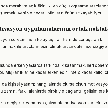
da merak ve açık fikirlilik, en güçlü öğrenme araçlarında
üşünmek, yeni ve değerli bilgilerin önünü tıkayabiliyor.
tivasyon uygulamalarının ortak noktal
syon sürecini hem kolaylaştıran hem de zorlaştıran bir fa
llanmak ile araçların esiri olmak arasındaki ince çizgiy
sunda erken yaşlarda farkındalık kazanmak, ileri döne
r. Alışkanlıklar ne kadar erken edinilirse o kadar kalıcı ol
a da kişisel yaşam; hangi alanda olursa olsun motivasyon 
 zemin, farklı alanlarda birbiriyle bağlantılı gelişimlere k
zla değişiklik yapmaya çalışmak motivasyon sürecini zorl