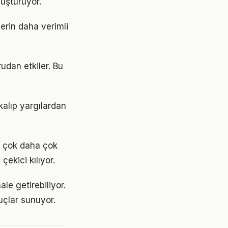
üştürüyor.
erin daha verimli
udan etkiler. Bu
kalıp yargılardan
n çok daha çok
çekici kılıyor.
e getirebiliyor.
uçlar sunuyor.