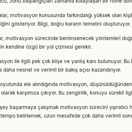
, zorlu başlangıçları zamanla kolaylaşan bir ritme dön
alar, motivasyon konusunda farkındalığı yüksek olan kişil
iğini gösteriyor. Bilgi, doğru kararın temelini oluşturuyor.
ıklar, motivasyon sürecinde benimsenecek yöntemleri doğr
in kendine özgü bir yol çizmesi gerekir.
on ile ilgili pek çok klişe ve yanlış kanı bulunuyor. Bu 
 daha nesnel ve verimli bir bakış açısı kazandırıyor.
boyutunda ele alındığında motivasyon, düşünüldüğünde
olarak karşımıza çıkıyor. Bu zenginlik, konuyu sürekli ilgi 
şey başarmaya çalışmak motivasyon sürecini yıpratıcı hal
ir tempo belirlemek, uzun mesafede çok daha verimli son