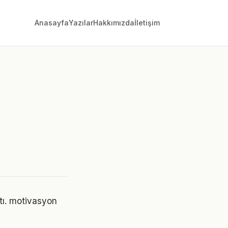
Anasayfa
Yazılar
Hakkımızda
İletişim
ştı. motivasyon