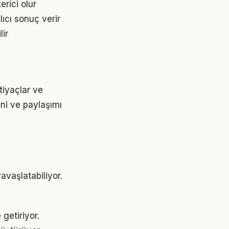
erici olur
ıcı sonuç verir
lir
tiyaçlar ve
ini ve paylaşımı
vaşlatabiliyor.
getiriyor.