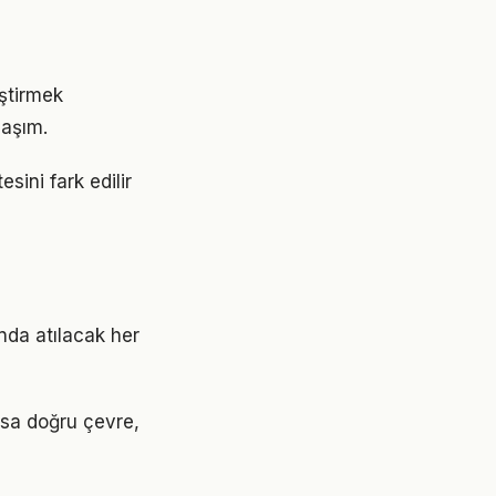
eştirmek
laşım.
sini fark edilir
nda atılacak her
Oysa doğru çevre,