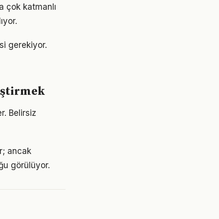
ha çok katmanlı
ıyor.
si gerekiyor.
iştirmek
r. Belirsiz
or; ancak
ğu görülüyor.