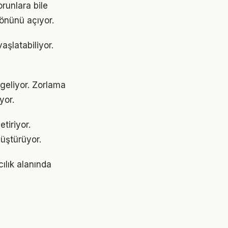
runlara bile
 önünü açıyor.
aşlatabiliyor.
 geliyor. Zorlama
yor.
tiriyor.
üştürüyor.
cılık alanında