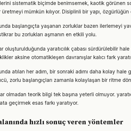
lerini sistematik biçimde benimsemek, kaotik görünen so
 üretmeyi mümkün kılıyor. Disiplinli bir yapı, özgürlüğün
sunda başlangıçta yaşanan zorluklar bazen ilerlemeyi yav
tikrar bu zorlukları aşmanın en etkili yolu.
ar oluşturulduğunda yaratıcılık çabası sürdürülebilir hale
iklikler aksine otomatikleşen davranışlar kalıcı fark yaratı
unda atılan her adım, bir sonraki adımı daha kolay hale ge
, zorlu başlangıçları zamanla kolaylaşan bir ritme dön
r olmadan teorik bilgi tek başına yeterli olmuyor. yaratı
ata geçirmek esas farkı yaratıyor.
 alanında hızlı sonuç veren yöntemler