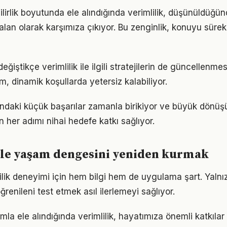
ilirlik boyutunda ele alındığında verimlilik, düşünüldüğ
alan olarak karşımıza çıkıyor. Bu zenginlik, konuyu sürekli
eğiştikçe verimlilik ile ilgili stratejilerin de güncellenmes
ım, dinamik koşullarda yetersiz kalabiliyor.
undaki küçük başarılar zamanla birikiyor ve büyük dönü
in her adımı nihai hedefe katkı sağlıyor.
ile yaşam dengesini yeniden kurmak
mlilik deneyimi için hem bilgi hem de uygulama şart. Yaln
ğrenileni test etmek asıl ilerlemeyi sağlıyor.
mla ele alındığında verimlilik, hayatımıza önemli katkılar 