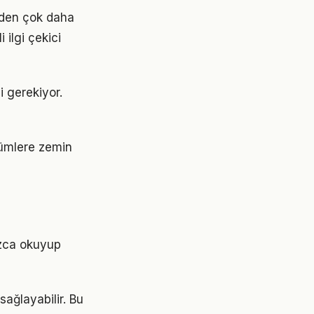
ünden çok daha
 ilgi çekici
i gerekiyor.
şümlere zemin
ızca okuyup
sağlayabilir. Bu