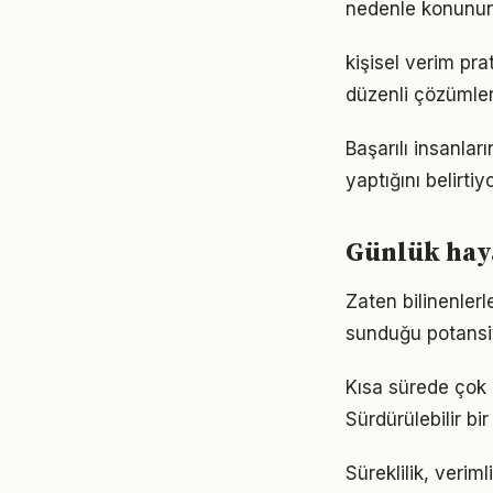
nedenle konunun
kişisel verim pr
düzenli çözümler
Başarılı insanla
yaptığını belirt
Günlük haya
Zaten bilinenler
sunduğu potansiy
Kısa sürede çok ş
Sürdürülebilir b
Süreklilik, verim