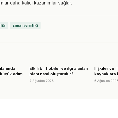
ımlar daha kalıcı kazanımlar sağlar.
iliği
zaman verimliliği
alanında
Etkili bir hobiler ve ilgi alanları
Ilişkiler ve 
 küçük adım
planı nasıl oluşturulur?
kaynaklara 
7 Ağustos 2026
6 Ağustos 202