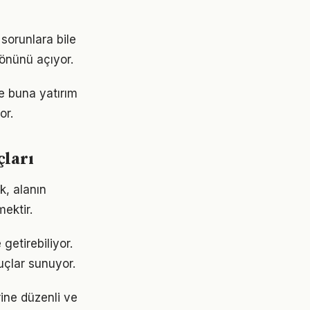
sorunlara bile
 önünü açıyor.
ve buna yatırım
or.
çları
k, alanın
ektir.
getirebiliyor.
uçlar sunuyor.
rine düzenli ve