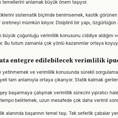
 temellerini anlamak büyük önem taşıyor.
atiklerini sistematik biçimde benimsemek, kaotik görünen 
 üretmeyi mümkün kılıyor. Disiplinli bir yapı, özgürlüğün
rın büyük çoğunluğu verimlilik konusunu ciddiye aldığını 
iyor. Bu tutum zamanla çok yönlü kazanımlar ortaya koyuy
ta entegre edilebilecek verimlilik ipu
le yetinmemek ve verimlilik konusunda sürekli sorgulama
eli tam anlamıyla ortaya çıkarıyor. Statik kalmak gerilem
ey başarmaya çalışmak verimlilik sürecini yıpratıcı hale 
ir tempo belirlemek, uzun mesafede çok daha verimli son
lilik alanında başarının temel taşı. Tek seferlik çabalar ye