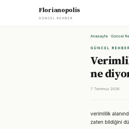
Florianopolis
GÜNCEL REHBER
Anasayfa
·
Güncel R
GÜNCEL REHBE
Verimlil
ne diyo
7 Temmuz 2026
verimlilik alanın
zaten bildiğini d