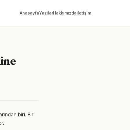
Anasayfa
Yazılar
Hakkımızda
İletişim
ine
ından biri. Bir
r.