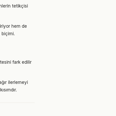
erin tetikçisi
iriyor hem de
 biçimi.
sini fark edilir
ır ilerlemeyi
ısımdır.