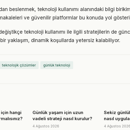
n beslenmek, teknoloji kullanımı alanındaki bilgi birikimi
akaleleri ve güvenilir platformlar bu konuda yol gösteric
eğiştikçe teknoloji kullanımı ile ilgili stratejilerin de gü
 bir yaklaşım, dinamik koşullarda yetersiz kalabiliyor.
teknolojik çözümler
günlük teknoloji
m için hangi
Günlük yaşam için uzun
Sekiz günlük
malısınız?
vadeli strateji nasıl kurulur?
nasıl uygula
4 Ağustos 2026
4 Ağustos 202