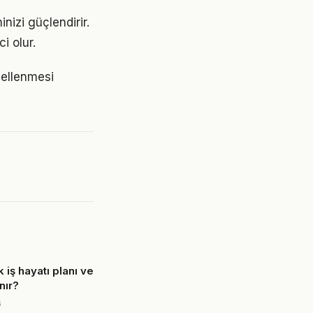
nizi güçlendirir.
i olur.
ncellenmesi
 iş hayatı planı ve
nır?
6