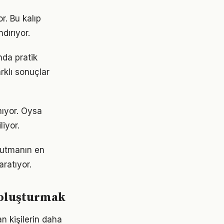
r. Bu kalıp
dırıyor.
nda pratik
rklı sonuçlar
nıyor. Oysa
liyor.
 tutmanın en
aratıyor.
r oluşturmak
n kişilerin daha