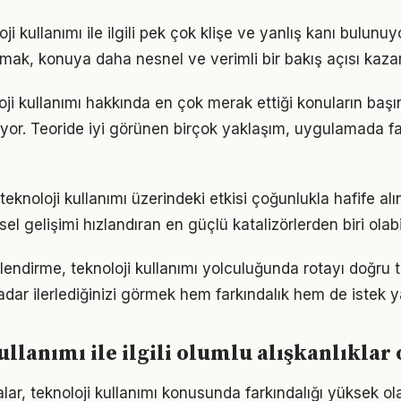
i kullanımı ile ilgili pek çok klişe ve yanlış kanı bulunuyo
lmak, konuya daha nesnel ve verimli bir bakış açısı kazan
oji kullanımı hakkında en çok merak ettiği konuların başı
yor. Teoride iyi görünen birçok yaklaşım, uygulamada fa
eknoloji kullanımı üzerindeki etkisi çoğunlukla hafife alı
sel gelişimi hızlandıran en güçlü katalizörlerden biri olabi
lendirme, teknoloji kullanımı yolculuğunda rotayı doğru
adar ilerlediğinizi görmek hem farkındalık hem de istek y
ullanımı ile ilgili olumlu alışkanlıkla
lar, teknoloji kullanımı konusunda farkındalığı yüksek ola