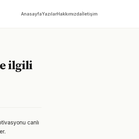
Anasayfa
Yazılar
Hakkımızda
İletişim
 ilgili
otivasyonu canlı
er.