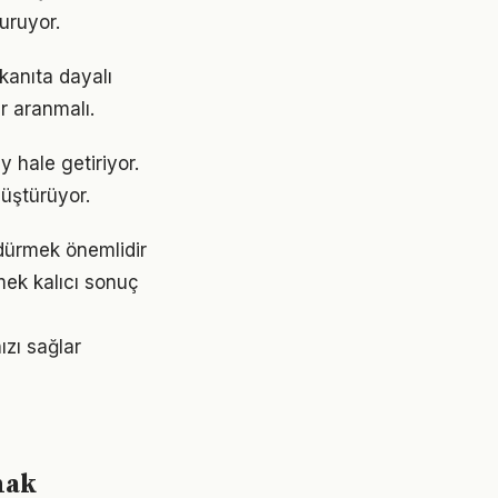
turuyor.
kanıta dayalı
r aranmalı.
y hale getiriyor.
üştürüyor.
rdürmek önemlidir
mek kalıcı sonuç
ızı sağlar
mak