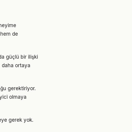
eneyime
 hem de
a güçlü bir ilişki
z daha ortaya
ğu gerektiriyor.
eyici olmaya
eye gerek yok.