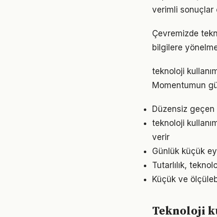
verimli sonuçlar 
Çevremizde tekno
bilgilere yönelm
teknoloji kullanı
Momentumun gücü
Düzensiz geçen g
teknoloji kullan
verir
Günlük küçük eyl
Tutarlılık, tekno
Küçük ve ölçülebil
Teknoloji 