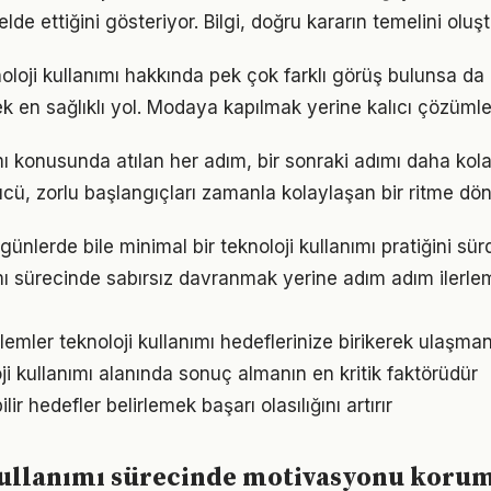
elde ettiğini gösteriyor. Bilgi, doğru kararın temelini oluş
loji kullanımı hakkında pek çok farklı görüş bulunsa da 
ek en sağlıklı yol. Modaya kapılmak yerine kalıcı çözümle
mı konusunda atılan her adım, bir sonraki adımı daha kola
, zorlu başlangıçları zamanla kolaylaşan bir ritme dön
ünlerde bile minimal bir teknoloji kullanımı pratiğini sü
ımı sürecinde sabırsız davranmak yerine adım adım ilerle
emler teknoloji kullanımı hedeflerinize birikerek ulaşman
loji kullanımı alanında sonuç almanın en kritik faktörüdür
ir hedefler belirlemek başarı olasılığını artırır
kullanımı sürecinde motivasyonu koru