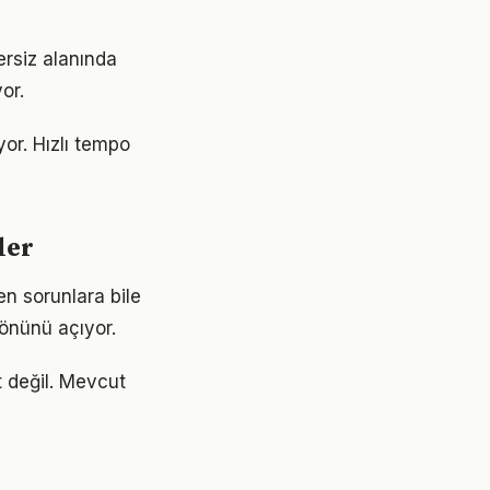
ersiz alanında
or.
or. Hızlı tempo
ler
en sorunlara bile
 önünü açıyor.
t değil. Mevcut