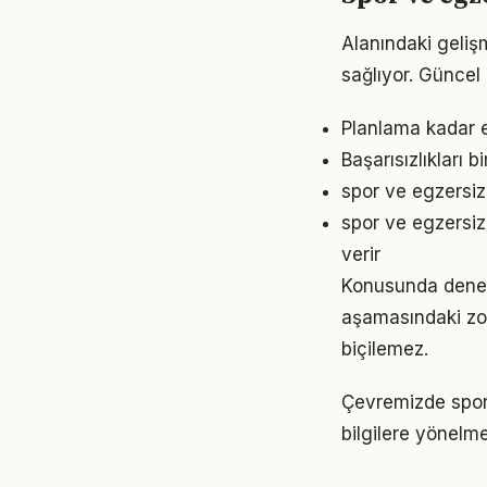
Alanındaki geliş
sağlıyor. Güncel 
Planlama kadar e
Başarısızlıkları b
spor ve egzersiz
spor ve egzersiz
verir
Konusunda deneyim
aşamasındaki zor
biçilemez.
Çevremizde spor 
bilgilere yönelm