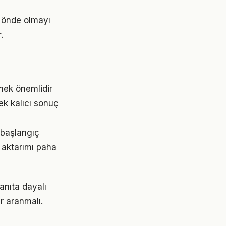
m önde olmayı
.
tmek önemlidir
ek kalıcı sonuç
, başlangıç
 aktarımı paha
anıta dayalı
r aranmalı.