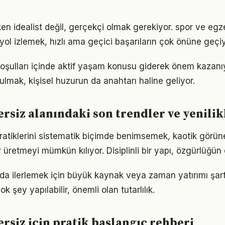
en idealist değil, gerçekçi olmak gerekiyor. spor ve egz
r yol izlemek, hızlı ama geçici başarıların çok önüne geçiy
ulları içinde aktif yaşam konusu giderek önem kazanıy
ulmak, kişisel huzurun da anahtarı haline geliyor.
ersiz alanındaki son trendler ve yenilik
 pratiklerini sistematik biçimde benimsemek, kaotik görün
 üretmeyi mümkün kılıyor. Disiplinli bir yapı, özgürlüğün
da ilerlemek için büyük kaynak veya zaman yatırımı şar
ok şey yapılabilir, önemli olan tutarlılık.
ersiz için pratik başlangıç rehberi