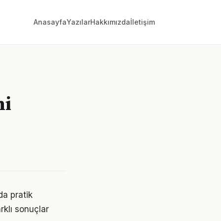
Anasayfa
Yazılar
Hakkımızda
İletişim
ni
da pratik
rklı sonuçlar