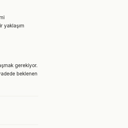
imi
bir yaklaşım
ulaşmak gerekiyor.
 vadede beklenen